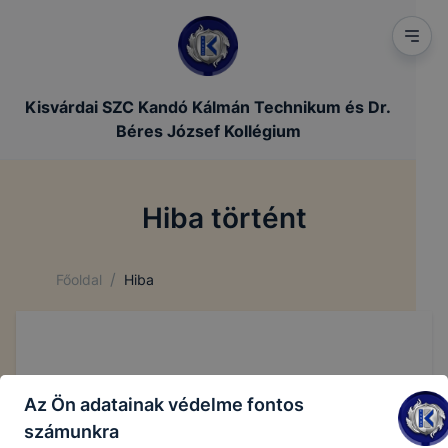
Kisvárdai SZC Kandó Kálmán Technikum és Dr.
Béres József Kollégium
Hiba történt
/
Főoldal
Hiba
Az Ön adatainak védelme fontos
számunkra