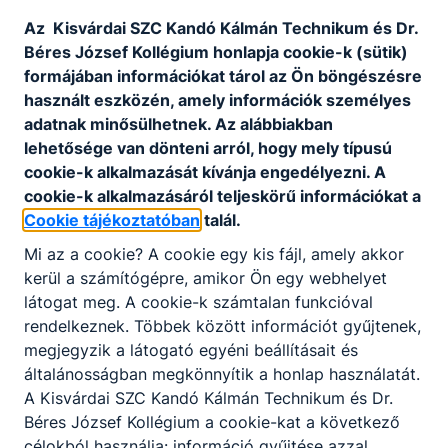
Az Kisvárdai SZC Kandó Kálmán Technikum és Dr.
404
Béres József Kollégium honlapja cookie-k (sütik)
formájában információkat tárol az Ön böngészésre
használt eszközén, amely információk személyes
adatnak minősülhetnek. Az alábbiakban
lehetősége van dönteni arról, hogy mely típusú
cookie-k alkalmazását kívánja engedélyezni. A
cookie-k alkalmazásáról teljeskörű információkat a
Cookie tájékoztatóban
talál.
A keresett oldal nem található.
Mi az a cookie? A cookie egy kis fájl, amely akkor
kerül a számítógépre, amikor Ön egy webhelyet
látogat meg. A cookie-k számtalan funkcióval
Vissza a főoldalra
rendelkeznek. Többek között információt gyűjtenek,
megjegyzik a látogató egyéni beállításait és
általánosságban megkönnyítik a honlap használatát.
A Kisvárdai SZC Kandó Kálmán Technikum és Dr.
Béres József Kollégium a cookie-kat a következő
célokból használja: információ gyűjtése azzal