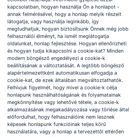
kapcsolatban, hogyan használja Ön a honlapot -
annak felmérésével, hogy a honlap melyik részeit
látogatja, vagy használja leginkább, így
megtudhatjuk, hogyan biztosítsunk Önnek még jobb
Partnereink
felhasználói élményt, ha ismét meglátogatja
oldalunkat, honlap fejlesztése. Hogyan ellenőrizheti
és hogyan tudja kikapcsolni a cookie-kat? Minden
modern böngésző engedélyezi a cookie-k
beállításának a változtatását. A legtöbb böngésző
alapértelmezettként automatikusan elfogadja a
cookie-kat, de ezek általában megváltoztathatók.
Felhívjuk figyelmét, hogy mivel a cookie-k célja
honlapunk használhatóságának és folyamatainak
megkönnyítése vagy lehetővé tétele, a cookie-k
alkalmazásának megakadályozása vagy törlése által
előfordulhat, hogy felhasználóink nem lesznek
képesek honlapunk funkcióinak teljes körű
használatára, vagy a honlap a tervezettől eltérően