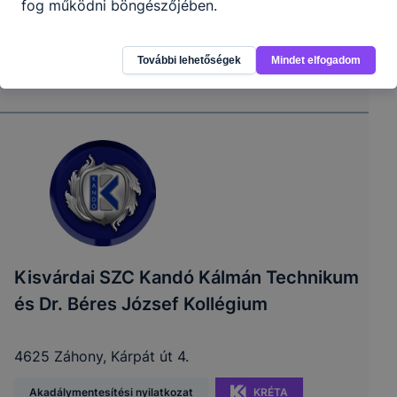
fog működni böngészőjében.
További lehetőségek
Mindet elfogadom
Kisvárdai SZC Kandó Kálmán Technikum
és Dr. Béres József Kollégium
4625 Záhony, Kárpát út 4.
Akadálymentesítési nyilatkozat
KRÉTA