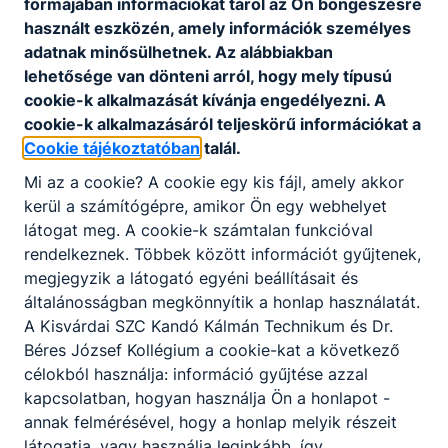
pótlékról.
formájában információkat tárol az Ön böngészésre
használt eszközén, amely információk személyes
Kormányhivatali
adatnak minősülhetnek. Az alábbiakban
igazolás
Tartósan beteg
50 %
lehetősége van dönteni arról, hogy mely típusú
hiányában:
vagy
cookie-k alkalmazását kívánja engedélyezni. A
fogyatékos
- tartós
cookie-k alkalmazásáról teljeskörű információkat a
gyermek (SNI)
betegség
Cookie tájékoztatóban
talál.
esetén
Mi az a cookie? A cookie egy kis fájl, amely akkor
szakorvosi
kerül a számítógépre, amikor Ön egy webhelyet
igazolás,
látogat meg. A cookie-k számtalan funkcióval
-
rendelkeznek. Többek között információt gyűjtenek,
fogyatékosság
megjegyzik a látogató egyéni beállításait és
(SNI) esetén a
általánosságban megkönnyítik a honlap használatát.
szakértői és
A Kisvárdai SZC Kandó Kálmán Technikum és Dr.
rehab.
Béres József Kollégium a cookie-kat a következő
bizottság
célokból használja: információ gyűjtése azzal
szakvéleménye
kapcsolatban, hogyan használja Ön a honlapot -
annak felmérésével, hogy a honlap melyik részeit
látogatja, vagy használja leginkább, így
Nyilatkozat a