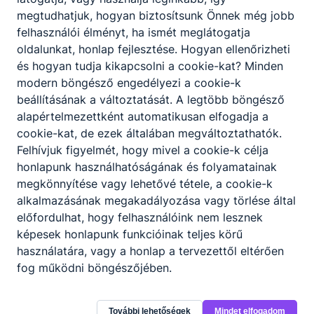
Három vagy
megtudhatjuk, hogyan biztosítsunk Önnek még jobb
328/2011. Korm.
több gyermeket
felhasználói élményt, ha ismét meglátogatja
50 %
rend. szerint (2.
nevelnek a
oldalunkat, honlap fejlesztése. Hogyan ellenőrizheti
számú
családban
és hogyan tudja kikapcsolni a cookie-kat? Minden
melléklet)
modern böngésző engedélyezi a cookie-k
beállításának a változtatását. A legtöbb böngésző
Nyilatkozat
alapértelmezettként automatikusan elfogadja a
328/2011. Korm.
cookie-kat, de ezek általában megváltoztathatók.
rend szerint (2.
Felhívjuk figyelmét, hogy mivel a cookie-k célja
számú
honlapunk használhatóságának és folyamatainak
melléklet) ÉS
megkönnyítése vagy lehetővé tétele, a cookie-k
100 %
Igazolás
Nevelésbe vett
alkalmazásának megakadályozása vagy törlése által
(ingyenes)
(Gyámhivatal
gyermek
előfordulhat, hogy felhasználóink nem lesznek
állítja ki a
képesek honlapunk funkcióinak teljes körű
328/2011. Korm.
használatára, vagy a honlap a tervezettől eltérően
rend. szerint, a
fog működni böngészőjében.
kiállítás
dátumától
érvényes)
További lehetőségek
Mindet elfogadom