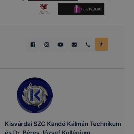
Kisvárdai SZC Kandó Kálmán Technikum
és Dr. Béres József Kollégium