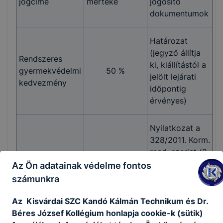
jogcíme
mértéke
jogosító
dokumentumok
Határozat
(jegyző állítja
Rendszeres
ki, kiállítástól a
gyermekvédelmi
50 %
jelölt lejárati
kedvezmény
időpontig
érvényes)
Nyilatkozat a
328/2011. Korm.
rend. szerint (2.
számú
Az Ön adatainak védelme fontos
melléklet) ÉS
számunkra
igazolás
magasabb
Az Kisvárdai SZC Kandó Kálmán Technikum és Dr.
összegű családi
Béres József Kollégium honlapja cookie-k (sütik)