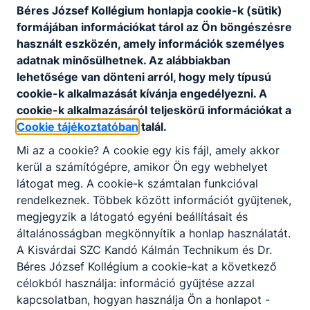
7. óra
13:00 – 13:40
Béres József Kollégium honlapja cookie-k (sütik)
8. óra
13:45 – 14:25
formájában információkat tárol az Ön böngészésre
9. óra
14:30 – 15:15
használt eszközén, amely információk személyes
10. óra
15:20 – 16:05
adatnak minősülhetnek. Az alábbiakban
11. óra
16:10 – 16:55
lehetősége van dönteni arról, hogy mely típusú
cookie-k alkalmazását kívánja engedélyezni. A
12. óra
17:00 – 17:45
cookie-k alkalmazásáról teljeskörű információkat a
13. óra
17:50 – 18:35
Cookie tájékoztatóban
talál.
14. óra
18:40 – 19:25
Mi az a cookie? A cookie egy kis fájl, amely akkor
Rövidített
kerül a számítógépre, amikor Ön egy webhelyet
látogat meg. A cookie-k számtalan funkcióval
rendelkeznek. Többek között információt gyűjtenek,
megjegyzik a látogató egyéni beállításait és
általánosságban megkönnyítik a honlap használatát.
A Kisvárdai SZC Kandó Kálmán Technikum és Dr.
Béres József Kollégium a cookie-kat a következő
célokból használja: információ gyűjtése azzal
kapcsolatban, hogyan használja Ön a honlapot -