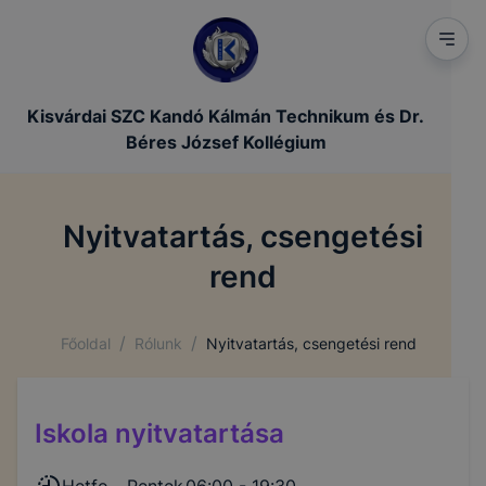
Kisvárdai SZC Kandó Kálmán Technikum és Dr.
Béres József Kollégium
Nyitvatartás, csengetési
rend
/
/
Főoldal
Rólunk
Nyitvatartás, csengetési rend
Iskola nyitvatartása
Hetfo - Pentek
06:00 - 19:30