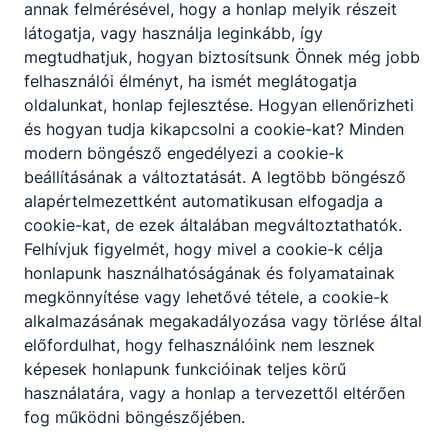
annak felmérésével, hogy a honlap melyik részeit
látogatja, vagy használja leginkább, így
megtudhatjuk, hogyan biztosítsunk Önnek még jobb
felhasználói élményt, ha ismét meglátogatja
oldalunkat, honlap fejlesztése. Hogyan ellenőrizheti
és hogyan tudja kikapcsolni a cookie-kat? Minden
modern böngésző engedélyezi a cookie-k
beállításának a változtatását. A legtöbb böngésző
alapértelmezettként automatikusan elfogadja a
cookie-kat, de ezek általában megváltoztathatók.
Felhívjuk figyelmét, hogy mivel a cookie-k célja
honlapunk használhatóságának és folyamatainak
Partnereink
megkönnyítése vagy lehetővé tétele, a cookie-k
alkalmazásának megakadályozása vagy törlése által
előfordulhat, hogy felhasználóink nem lesznek
képesek honlapunk funkcióinak teljes körű
használatára, vagy a honlap a tervezettől eltérően
fog működni böngészőjében.