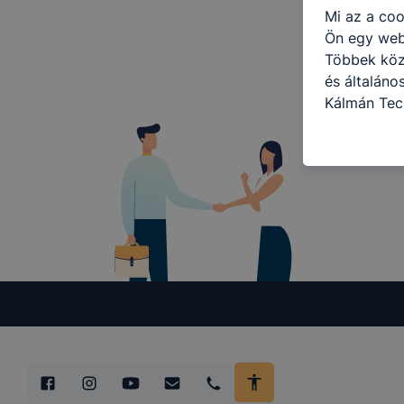
Mi az a coo
Ön egy web
Többek közö
és általáno
Kálmán Tec
célokból ha
a honlapot 
használja l
felhasználó
Hogyan elle
böngésző en
böngésző a
általában m
honlapunk 
tétele, a c
előfordulha
teljes körű
böngészőjé