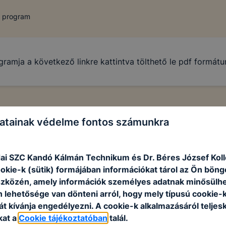
i program
gramja a következő linkre kattintva tölthető le pdf formá
atainak védelme fontos számunkra
ai SZC Kandó Kálmán Technikum és Dr. Béres József Kol
ookie-k (sütik) formájában információkat tárol az Ön bön
szközén, amely információk személyes adatnak minősülhe
n lehetősége van dönteni arról, hogy mely típusú cookie-
t kívánja engedélyezni. A cookie-k alkalmazásáról teljes
kat a
Cookie tájékoztatóban
talál.