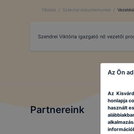
/
/
Főoldal
Szakmai dokumentumok
Vezetés
Szendrei Viktória igazgató nő vezetői pro
Az Ön ad
Az Kisvárd
honlapja c
Partnereink
használt e
alábbiakba
alkalmazásá
információ