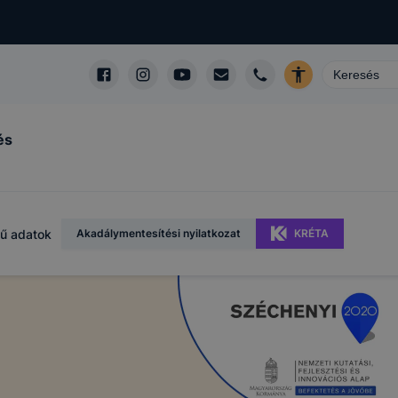
és
ű adatok
Akadálymentesítési nyilatkozat
KRÉTA