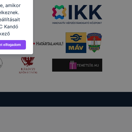
re, amikor
elkeznek.
llításait
ZC Kandó
tkező
asználja Ön
et elfogadom
a, vagy
g jobb
tése.
en modern
több
 de ezek
k célja
 lehetővé
kcióinak
ödni