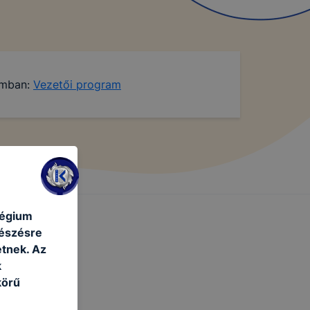
tumban:
Vezetői program
légium
gészésre
tnek. Az
k
körű