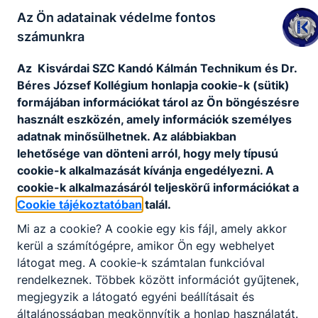
iskolánkban
Az Ön adatainak védelme fontos
számunkra
A HAT-16-02-0097 pályázati azonosítószámú program
keretében az iskola 36 diákja és 4 pedagógusa utazott
Az Kisvárdai SZC Kandó Kálmán Technikum és Dr.
Nagybányára a C. D. Nenitescu Szakközépiskola
diákjaihoz és tanáraihoz 2016. októberében, majd 2017.
Béres József Kollégium honlapja cookie-k (sütik)
tavaszán a nagybányai diákok viszonozták a látogatást.
formájában információkat tárol az Ön böngészésre
használt eszközén, amely információk személyes
Bővebben a projektről
adatnak minősülhetnek. Az alábbiakban
lehetősége van dönteni arról, hogy mely típusú
cookie-k alkalmazását kívánja engedélyezni. A
cookie-k alkalmazásáról teljeskörű információkat a
Célkereszt pályázat – rendészeti eszközök
Cookie tájékoztatóban
talál.
beszerzése
Mi az a cookie? A cookie egy kis fájl, amely akkor
kerül a számítógépre, amikor Ön egy webhelyet
Az Emberi Erőforrások Minisztériuma megbízásából az
látogat meg. A cookie-k számtalan funkcióval
Emberi Erőforrás Támogatáskezelő nyílt pályázatot
rendelkeznek. Többek között információt gyűjtenek,
hirdetett a tehetségsegítés feltételrendszerének javítását
célzó hazai programok támogatására. A pályázat
megjegyzik a látogató egyéni beállításait és
kódja: NTP-TFJ-19 Pályázati azonosító: NTP-TFJ-19-
általánosságban megkönnyítik a honlap használatát.