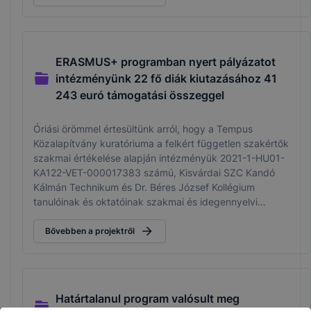
ERASMUS+ programban nyert pályázatot
intézményünk 22 fő diák kiutazásához 41
243 euró támogatási összeggel
Óriási örömmel értesültünk arról, hogy a Tempus
Közalapítvány kuratóriuma a felkért független szakértők
szakmai értékelése alapján intézményük 2021-1-HU01-
KA122-VET-000017383 számú, Kisvárdai SZC Kandó
Kálmán Technikum és Dr. Béres József Kollégium
tanulóinak és oktatóinak szakmai és idegennyelvi
fejlesztése nemzetközi környezetben című pályázatát
támogatásra elfogadta.
Bővebben a projektről
Határtalanul program valósult meg