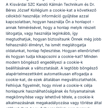
0055
A Kisvárdai SZC Kandó Kálmán Technikum és Dr.
Béres József Kollégium a cookie-kat a következő
Bővebben a projektről
célokból használja: információ gyűjtése azzal
kapcsolatban, hogyan használja Ön a honlapot -
annak felmérésével, hogy a honlap melyik részeit
látogatja, vagy használja leginkább, így
Lezárult a Nemzeti Tehetség Program
megtudhatjuk, hogyan biztosítsunk Önnek még jobb
pályázata a záhonyi Kandóban
felhasználói élményt, ha ismét meglátogatja
oldalunkat, honlap fejlesztése. Hogyan ellenőrizheti
Az NTP-MŰV-18 0122 azonosító számú pályázat
és hogyan tudja kikapcsolni a cookie-kat? Minden
keretében elnyert támogatás lehetőséget biztosított 18, a
modern böngésző engedélyezi a cookie-k
színjáték iránt érdeklődő diák számára egy 60 órás
beállításának a változtatását. A legtöbb böngésző
tanórán kívüli élmény- és alkotásközpontú komplex
tehetséggondozó program, valamint többnapos budapesti
alapértelmezettként automatikusan elfogadja a
tanulmányút megvalósítására.
cookie-kat, de ezek általában megváltoztathatók.
Felhívjuk figyelmét, hogy mivel a cookie-k célja
Bővebben a projektről
honlapunk használhatóságának és folyamatainak
megkönnyítése vagy lehetővé tétele, a cookie-k
alkalmazásának megakadályozása vagy törlése által