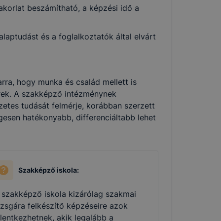
korlat beszámítható, a képzési idő a
aptudást és a foglalkoztatók által elvárt
rra, hogy munka és család mellett is
ek. A szakképző intézménynek
zetes tudását felmérje, korábban szerzett
gesen hatékonyabb, differenciáltabb lehet
Szakképző iskola:
 szakképző iskola kizárólag szakmai
izsgára felkészítő képzéseire azok
elentkezhetnek, akik legalább a