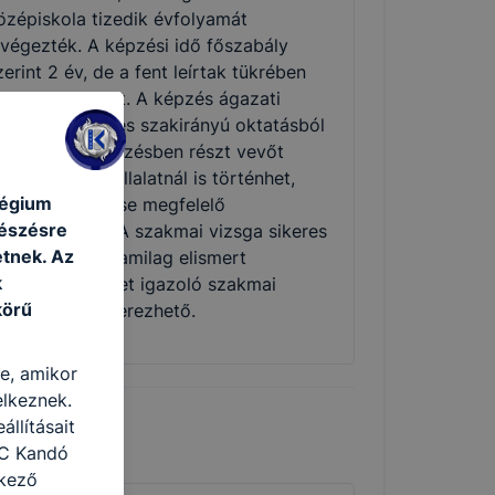
özépiskola tizedik évfolyamát
lvégezték. A képzési idő főszabály
zerint 2 év, de a fent leírtak tükrében
övidebb is lehet. A képzés ágazati
lapoktatásból és szakirányú oktatásból
ll. Utóbbi a képzésben részt vevőt
oglalkoztató vállalatnál is történhet,
légium
unkaszerződése megfelelő
gészésre
ódosításával. A szakmai vizsga sikeres
tnek. Az
eljesítésével államilag elismert
k
zakképzettséget igazoló szakmai
körű
izonyítvány szerezhető.
re, amikor
elkeznek.
llításait
ZC Kandó
tkező