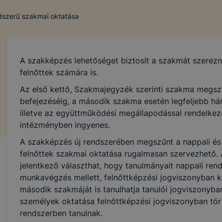
ndszerű szakmai oktatása
A szakképzés lehetőséget biztosít a szakmát szerez
felnőttek számára is.
Az első kettő, Szakmajegyzék szerinti szakma megsz
befejezéséig, a második szakma esetén legfeljebb hár
illetve az együttműködési megállapodással rendelkező
intézményben ingyenes.
A szakképzés új rendszerében megszűnt a nappali és e
felnőttek szakmai oktatása rugalmasan szervezhető. 
jelentkező választhat, hogy tanulmányait nappali ren
munkavégzés mellett, felnőttképzési jogviszonyban kív
második szakmáját is tanulhatja tanulói jogviszonyba
személyek oktatása felnőttképzési jogviszonyban tört
rendszerben tanulnak.