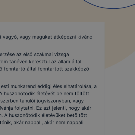
ni vágyó, vagy magukat átképezni kívánó
erzése az első szakmai vizsga
om tanéven keresztül az állam által,
 fenntartó által fenntartott szakképző
sti munkarend eddigi éles elhatárolása, a
A huszonötödik életévét be nem töltött
dszerben tanulói jogviszonyban, vagy
ánja folytatni. Ez azt jelenti, hogy akár
n. A huszonötödik életévüket betöltött
énik, akár nappali, akár nem nappali