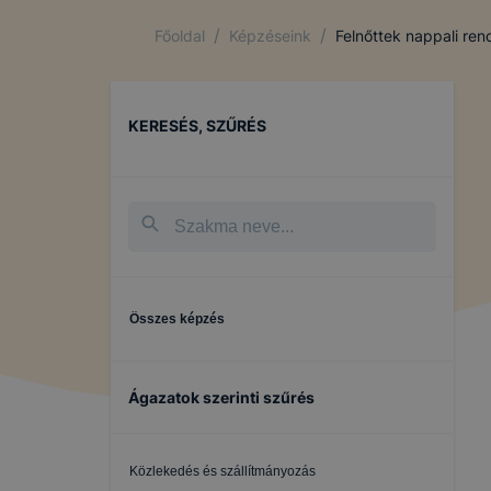
/
/
Főoldal
Képzéseink
Felnőttek nappali re
KERESÉS, SZŰRÉS
Összes képzés
Ágazatok szerinti szűrés
Közlekedés és szállítmányozás