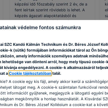
képzési idő főszabály szerint 2 év, de a
k
fent leírtak szerint rövidebb is lehet. A
e
képzés ágazati alapoktatásból és
s
szakirányú oktatásból áll. Utóbbi a
r
atainak védelme fontos számunkra
képzésben részt vevőt foglalkoztató
a
vállalatnál is történhet,
á
munkaszerződése megfelelő
f
ai SZC Kandó Kálmán Technikum és Dr. Béres József Kol
módosításával. A szakmai vizsga sikeres
m
ookie-k (sütik) formájában információkat tárol az Ön bön
teljesítésével államilag elismert
m
szközén, amely információk személyes adatnak minősülhe
szakképzettséget igazoló oklevelet
t
n lehetősége van dönteni arról, hogy mely típusú cookie-
szerezhet a tanuló, illetve a képzésben
s
t kívánja engedélyezni. A cookie-k alkalmazásáról teljes
részt vevő.
b
kat a
Cookie tájékoztatóban
talál.
kie? A cookie egy kis fájl, amely akkor kerül a számítógép
helyet látogat meg. A cookie-k számtalan funkcióval rend
tt információt gyűjtenek, megjegyzik a látogató egyéni beá
Szakmák
sságban megkönnyítik a honlap használatát. A Kisvárdai S
hnikum és Dr. Béres József Kollégium a cookie-kat a köve