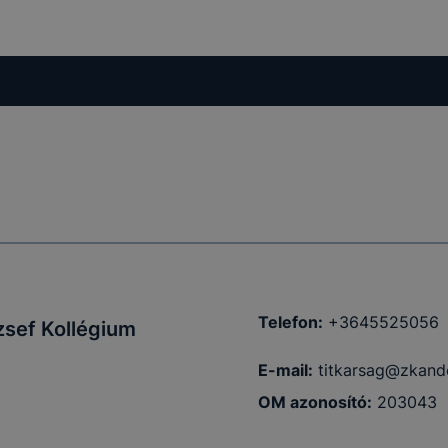
Telefon:
+3645525056
zsef Kollégium
E-mail:
titkarsag@zkand
OM azonosító:
203043