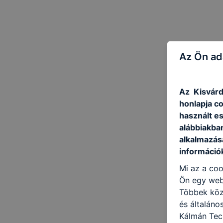
Az Ön ad
Az Kisvárd
honlapja c
használt e
alábbiakba
alkalmazásá
információ
Mi az a coo
Ön egy web
Többek közö
és általáno
Kálmán Tec