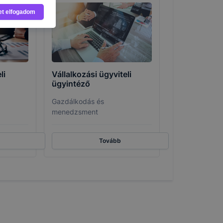
asználja Ön
et elfogadom
a, vagy
g jobb
tése.
en modern
több
li
Vállalkozási ügyviteli
 de ezek
ügyintéző
k célja
 lehetővé
Gazdálkodás és
menedzsment
kcióinak
ödni
Tovább