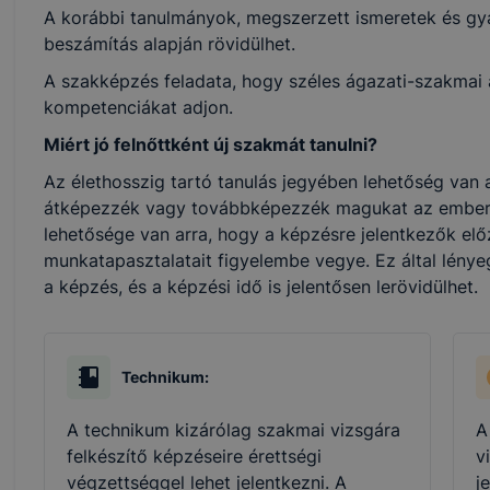
A korábbi tanulmányok, megszerzett ismeretek és gya
beszámítás alapján rövidülhet.
A szakképzés feladata, hogy széles ágazati-szakmai al
kompetenciákat adjon.
Miért jó felnőttként új szakmát tanulni?
Az élethosszig tartó tanulás jegyében lehetőség van a
átképezzék vagy továbbképezzék magukat az ember
lehetősége van arra, hogy a képzésre jelentkezők elő
munkatapasztalatait figyelembe vegye. Ez által lénye
a képzés, és a képzési idő is jelentősen lerövidülhet.
Technikum:
A technikum kizárólag szakmai vizsgára
A
felkészítő képzéseire érettségi
v
végzettséggel lehet jelentkezni. A
j