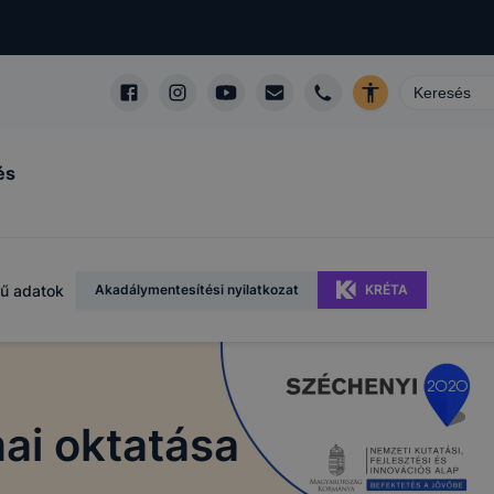
és
ű adatok
Akadálymentesítési nyilatkozat
KRÉTA
ai oktatása