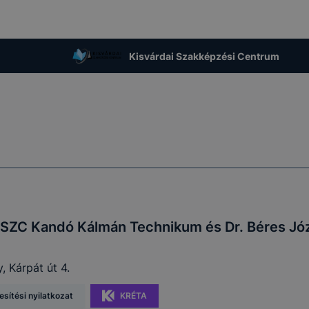
Kisvárdai Szakképzési Centrum
 SZC Kandó Kálmán Technikum és Dr. Béres Jó
 Kárpát út 4.
sítési nyilatkozat
KRÉTA