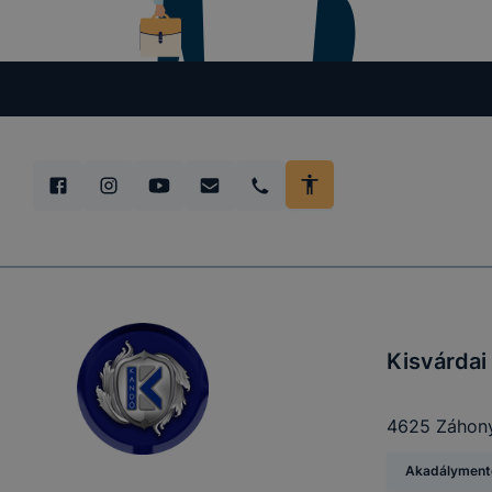
Kisvárdai
4625 Záhony,
Akadálymente