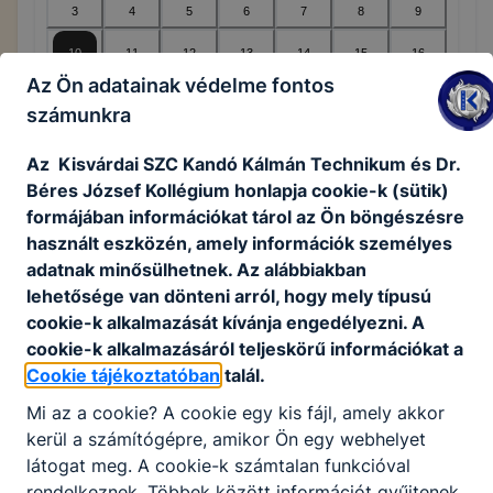
3
4
5
6
7
8
9
10
11
12
13
14
15
16
Az Ön adatainak védelme fontos
17
18
19
20
21
22
23
számunkra
24
25
26
27
28
29
30
Az Kisvárdai SZC Kandó Kálmán Technikum és Dr.
31
1
2
3
4
5
6
Béres József Kollégium honlapja cookie-k (sütik)
formájában információkat tárol az Ön böngészésre
használt eszközén, amely információk személyes
adatnak minősülhetnek. Az alábbiakban
Legközelebbi esemény(ek)
lehetősége van dönteni arról, hogy mely típusú
cookie-k alkalmazását kívánja engedélyezni. A
Nincsenek események ezen a napon
cookie-k alkalmazásáról teljeskörű információkat a
Cookie tájékoztatóban
talál.
Mi az a cookie? A cookie egy kis fájl, amely akkor
KORÁBBI ESEMÉNYEK
kerül a számítógépre, amikor Ön egy webhelyet
látogat meg. A cookie-k számtalan funkcióval
Nincsenek korábbi események
rendelkeznek. Többek között információt gyűjtenek,