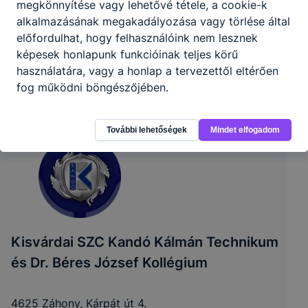
megkönnyítése vagy lehetővé tétele, a cookie-k
alkalmazásának megakadályozása vagy törlése által
előfordulhat, hogy felhasználóink nem lesznek
képesek honlapunk funkcióinak teljes körű
használatára, vagy a honlap a tervezettől eltérően
fog működni böngészőjében.
További lehetőségek
Mindet elfogadom
Kisvárdai SZC Kandó Kálmán Technikum
és Dr. Béres József Kollégium
4625 Záhony, Kárpát út 4.