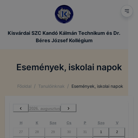
Kisvárdai SZC Kandó Kálmán Technikum és Dr.
Béres József Kollégium
Események, iskolai napok
/
/
Főoldal
Tanulóinknak
Események, iskolai napok
‹
›
2026. augusztus
H
K
Sze
Cs
P
Szo
V
27
28
29
30
31
1
2