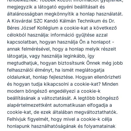
megjegyzik a látogató egyéni beállításait és
általánosságban megkönnyítik a honlap használatát.
A Kisvárdai SZC Kandó Kálmán Technikum és Dr.
Béres József Kollégium a cookie-kat a következő
célokból használja: információ gyűjtése azzal
kapcsolatban, hogyan használja Ön a honlapot -
Partnereink
annak felmérésével, hogy a honlap melyik részeit
látogatja, vagy használja leginkább, így
megtudhatjuk, hogyan biztosítsunk Önnek még jobb
felhasználói élményt, ha ismét meglátogatja
oldalunkat, honlap fejlesztése. Hogyan ellenőrizheti
és hogyan tudja kikapcsolni a cookie-kat? Minden
modern böngésző engedélyezi a cookie-k
beállításának a változtatását. A legtöbb böngésző
alapértelmezettként automatikusan elfogadja a
cookie-kat, de ezek általában megváltoztathatók.
Felhívjuk figyelmét, hogy mivel a cookie-k célja
honlapunk használhatóságának és folyamatainak