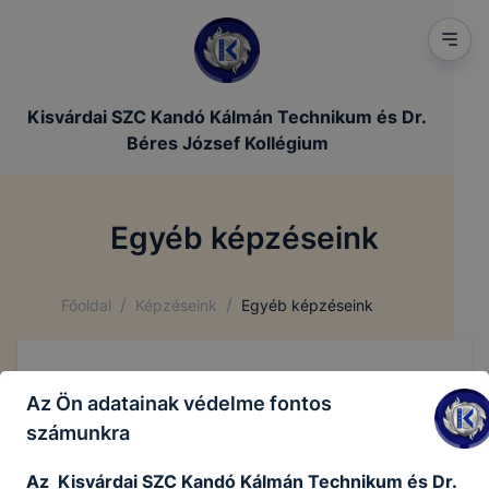
Kisvárdai SZC Kandó Kálmán Technikum és Dr.
Béres József Kollégium
Egyéb képzéseink
/
/
Főoldal
Képzéseink
Egyéb képzéseink
Az Ön adatainak védelme fontos
számunkra
Az Kisvárdai SZC Kandó Kálmán Technikum és Dr.