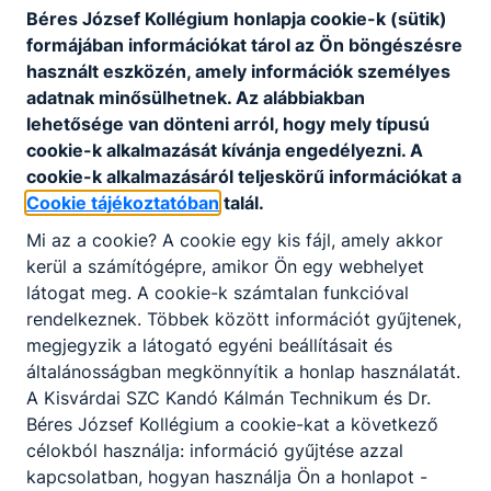
Béres József Kollégium honlapja cookie-k (sütik)
formájában információkat tárol az Ön böngészésre
használt eszközén, amely információk személyes
Nem releváns
adatnak minősülhetnek. Az alábbiakban
lehetősége van dönteni arról, hogy mely típusú
cookie-k alkalmazását kívánja engedélyezni. A
cookie-k alkalmazásáról teljeskörű információkat a
Cookie tájékoztatóban
talál.
Mi az a cookie? A cookie egy kis fájl, amely akkor
kerül a számítógépre, amikor Ön egy webhelyet
látogat meg. A cookie-k számtalan funkcióval
Partnereink
rendelkeznek. Többek között információt gyűjtenek,
megjegyzik a látogató egyéni beállításait és
általánosságban megkönnyítik a honlap használatát.
A Kisvárdai SZC Kandó Kálmán Technikum és Dr.
Béres József Kollégium a cookie-kat a következő
célokból használja: információ gyűjtése azzal
kapcsolatban, hogyan használja Ön a honlapot -