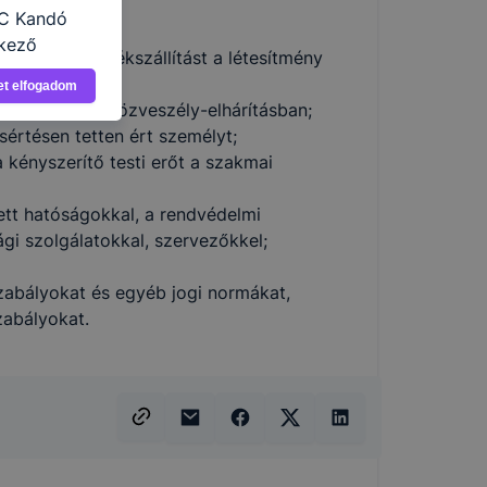
t gyűjt;
ZC Kandó
tkező
ja a pénz-, értékszállítást a létesítmény
asználja Ön
et elfogadom
a, vagy
elyzetekben, közveszély-elhárításban;
g jobb
értésen tetten ért személyt;
tése.
kényszerítő testi erőt a szakmai
en modern
több
ett hatóságokkal, a rendvédelmi
 de ezek
ági szolgálatokkal, szervezőkkel;
k célja
 lehetővé
abályokat és egyéb jogi normákat,
zabályokat.
kcióinak
ödni