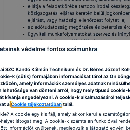
ellátja a feladatkörébe tartozó irodai készlet
közigazgatási eljárás keretén belül jogkörébe
eljárást, vagy hatósági ellenőrzést folytat le;
­az adótudatosság megőrzése és betartása érd
­ügyviteli munkafolyamatokat szervez és irányít
adminisztratív teendőket lát el;
­irodatechnikai, információs és kommunikációs
atainak védelme fontos számunkra
­ügyintézői és ügyfélszolgálati feladatokat lát e
­feladatkörébe tartozó eljárást folytat le;
tájékoztatást ad, adatszolgáltatást végez szó
ai SZC Kandó Kálmán Technikum és Dr. Béres József Kol
feladatkörébe tartozó közigazgatási ügyekbe
ookie-k (sütik) formájában információkat tárol az Ön bön
feladatokat végez;
szközén, amely információk személyes adatnak minősülhe
ellátja a munkakörébe tartozó ügycsoporttal 
n lehetősége van dönteni arról, hogy mely típusú cookie-
önállóan végzi a hatáskörébe tartozó közigazg
t kívánja engedélyezni. A cookie-k alkalmazásáról teljes
kezeli a felmerülő ügyfél konﬂiktusokat;
kat a
Cookie tájékoztatóban
talál.
őrzési tevékenységet végez különböző védelm
kie? A cookie egy kis fájl, amely akkor kerül a számítógép
ellátja a belső és a közterületi járőrszolgálatot
helyet látogat meg. A cookie-k számtalan funkcióval rend
biztonsági szolgálat tagjaként;
tt információt gyűjtenek, megjegyzik a látogató egyéni beá