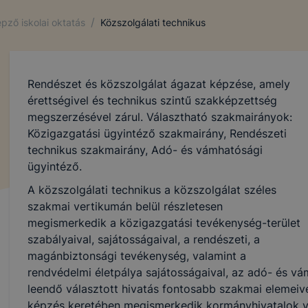
/
pző iskolai oktatás
Közszolgálati technikus
Rendészet és közszolgálat ágazat képzése, amely
érettségivel és technikus szintű szakképzettség
megszerzésével zárul. Választható szakmairányok:
Közigazgatási ügyintéző szakmairány, Rendészeti
technikus szakmairány, Adó- és vámhatósági
ügyintéző.
A közszolgálati technikus a közszolgálat széles
szakmai vertikumán belül részletesen
megismerkedik a közigazgatási tevékenység-terület
szabályaival, sajátosságaival, a rendészeti, a
magánbiztonsági tevékenység, valamint a
rendvédelmi életpálya sajátosságaival, az adó- és vá
leendő választott hivatás fontosabb szakmai elemeive
képzés keretében megismerkedik kormányhivatalok v