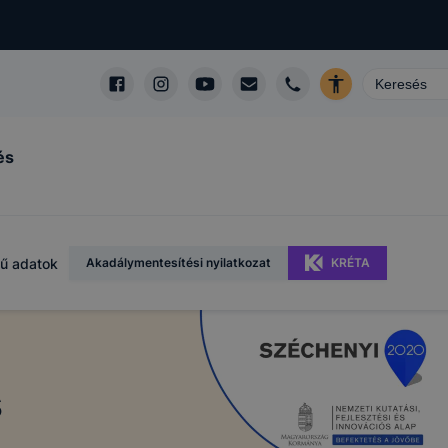
és
ű adatok
Akadálymentesítési nyilatkozat
KRÉTA
s