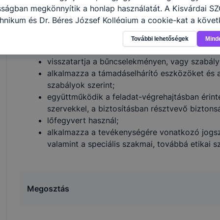
a megbízó írásbeli utasítása alapján információ
sságban megkönnyítik a honlap használatát. A Kisvárdai S
ellenőrzi a közterületeket;
hnikum és Dr. Béres József Kollégium a cookie-kat a köve
szállítmánykísérési feladatokat végez, biztosít
sználja: információ gyűjtése azzal kapcsolatban, hogyan h
területén;
További lehetőségek
Mind
-annak felmérésével, hogy a honlap melyik részeit látogatj
intézkedik rendkívüli eseményekkor, szükségh
eginkább, így megtudhatjuk, hogyan biztosítsunk Önnek mé
visszatartja a bűncselekményen, vagy szabálys
i élményt, ha ismét meglátogatja oldalunkat, honlap fejlesz
alkalmazza a támadáselhárító eszközöket és a 
nőrizheti és hogyan tudja kikapcsolni a cookie-kat? Mind
szabályok szerint;
gedélyezi a cookie-k beállításának a változtatását. A leg
együttműködik a feladat-végrehajtásban érint
lapértelmezettként automatikusan elfogadja a cookie-kat,
szervekkel, a biztosításban résztvevő biztons
egváltoztathatók. Felhívjuk figyelmét, hogy mivel a cookie-
lőfegyvert használ;
használhatóságának és folyamatainak megkönnyítése vagy
alkalmazza a tevékenységére vonatkozó jogsz
ookie-k alkalmazásának megakadályozása vagy törlése által
valamint a speciális szakmai, továbbá etikai s
t, hogy felhasználóink nem lesznek képesek honlapunk fun
 használatára, vagy a honlap a tervezettől eltérően fog műk
ben.
Megosztás