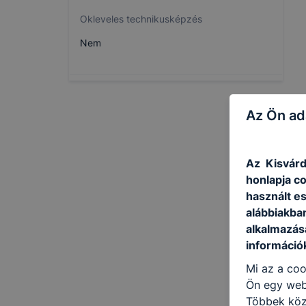
Okleveles technikusképzés
Nem
Az Ön ad
Az Kisvárd
honlapja c
használt e
alábbiakba
alkalmazásá
információ
Mi az a coo
Ön egy web
Többek közö