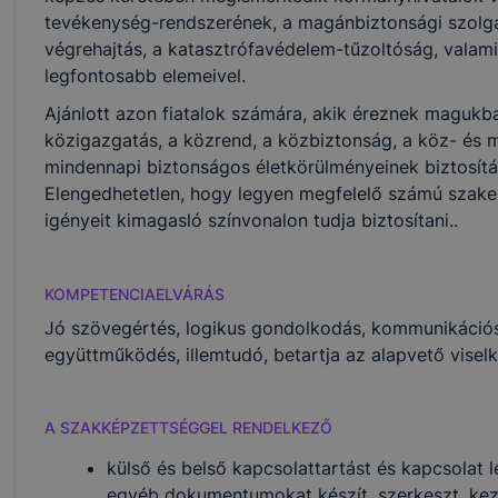
tevékenység-rendszerének, a magánbiztonsági szolgá
végrehajtás, a katasztrófavédelem-tűzoltóság, valam
legfontosabb elemeivel.
Ajánlott azon fiatalok számára, akik éreznek magukba
közigazgatás, a közrend, a közbiztonság, a köz- és
mindennapi biztonságos életkörülményeinek biztosítá
Elengedhetetlen, hogy legyen megfelelő számú szakem
igényeit kimagasló színvonalon tudja biztosítani..
KOMPETENCIAELVÁRÁS
Jó szövegértés, logikus gondolkodás, kommunikációs
együttműködés, illemtudó, betartja az alapvető visel
A SZAKKÉPZETTSÉGGEL RENDELKEZŐ
­külső és belső kapcsolattartást és kapcsolat l
egyéb dokumentumokat készít, szerkeszt, kezel