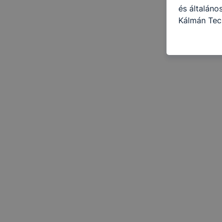
és általáno
Kálmán Tec
célokból ha
a honlapot 
használja l
felhasználó
Hogyan elle
böngésző en
böngésző a
általában m
honlapunk 
tétele, a c
előfordulha
teljes körű
böngészőjé