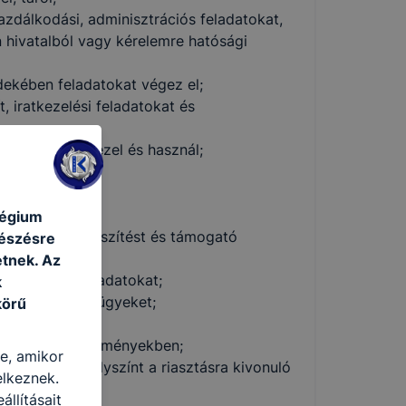
gazdálkodási, adminisztrációs feladatokat,
n hivatalból vagy kérelemre hatósági
ekében feladatokat végez el;
, iratkezelési feladatokat és
 eszközöket kezel és használ;
l;
ban és írásban;
légium
n döntés-előkészítést és támogató
gészésre
tnek. Az
összefüggő feladatokat;
k
atási eljárási ügyeket;
körű
i szintű létesítményekben;
re, amikor
, ellenőrzi a helyszínt a riasztásra kivonuló
elkeznek.
llításait