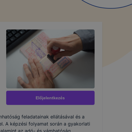
Előjelentkezés
mhatóság feladatainak ellátásával és a
l. A képzési folyamat során a gyakorlati
alamint az adó- és vámhatóság