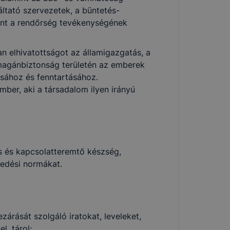
ltató szervezetek, a büntetés-
int a rendőrség tevékenységének
n elhivatottságot az államigazgatás, a
 magánbiztonság területén az emberek
sához és fenntartásához.
ber, aki a társadalom ilyen irányú
 és kapcsolatteremtő készség,
kedési normákat.
ezárását szolgáló iratokat, leveleket,
, tárol;