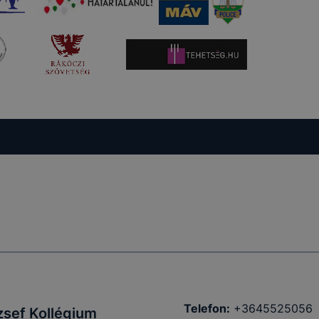
Telefon:
+3645525056
zsef Kollégium